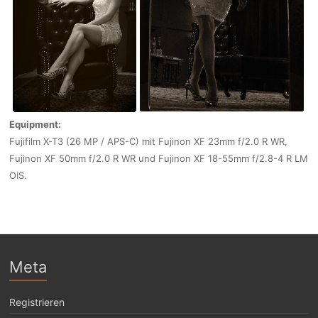
Equipment:
Fujifilm X-T3 (26 MP / APS-C) mit Fujinon XF 23mm f/2.0 R WR,
Fujinon XF 50mm f/2.0 R WR und Fujinon XF 18-55mm f/2.8-4 R LM
OIS.
Meta
Registrieren