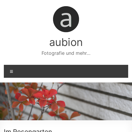
Zum
Inhalt
springen
aubion
Fotografie und mehr…
Menü
Im Rosengarten