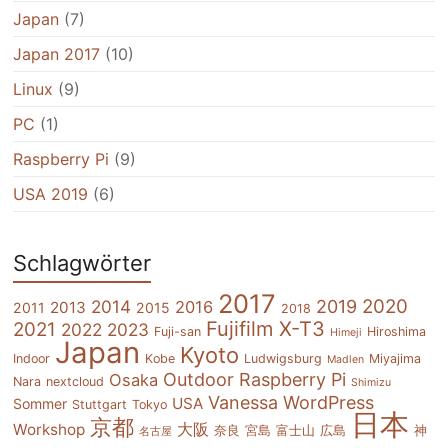
Japan
(7)
Japan 2017
(10)
Linux
(9)
PC
(1)
Raspberry Pi
(9)
USA 2019
(6)
Schlagwörter
2017
2020
2014
2019
2016
2013
2011
2015
2018
Fujifilm X-T3
2021
2022
2023
Fuji-san
Hiroshima
Himeji
Japan
Kyoto
Indoor
Kobe
Ludwigsburg
Miyajima
Madlen
Outdoor
Raspberry Pi
Osaka
Nara
nextcloud
Shimizu
Vanessa
WordPress
USA
Sommer
Stuttgart
Tokyo
日本
京都
大阪
Workshop
奈良
宮島
富士山
広島
神
名古屋