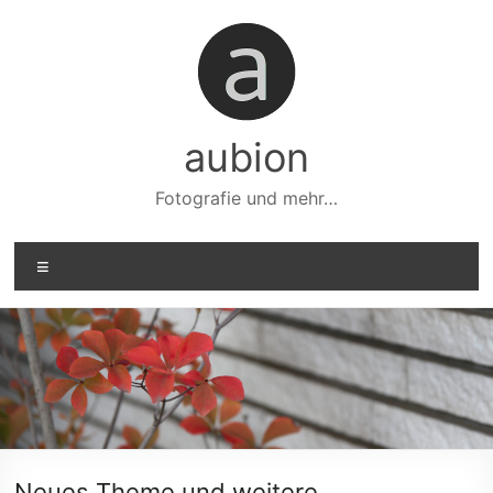
Zum
Inhalt
springen
aubion
Fotografie und mehr…
Menü
Neues Theme und weitere