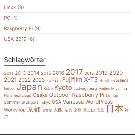
Linux
(9)
PC
(1)
Raspberry Pi
(9)
USA 2019
(6)
Schlagwörter
2017
2020
2014
2019
2016
2013
2011
2015
2018
Fujifilm X-T3
2021
2022
2023
Fuji-san
Hiroshima
Himeji
Japan
Kyoto
Indoor
Kobe
Ludwigsburg
Miyajima
Madlen
Outdoor
Raspberry Pi
Osaka
Nara
nextcloud
Shimizu
Vanessa
WordPress
USA
Sommer
Stuttgart
Tokyo
日本
京都
大阪
Workshop
奈良
宮島
富士山
広島
神
名古屋
戸