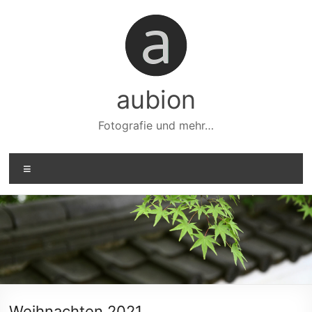
Zum
Inhalt
springen
aubion
Fotografie und mehr…
Menü
Weihnachten 2021