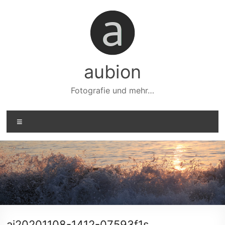
Zum
Inhalt
springen
aubion
Fotografie und mehr…
Menü
ai20201108-1412-07593f1s