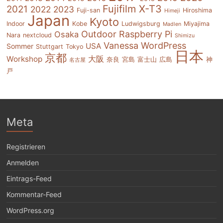
Fujifilm X-T3
2021
2022
2023
Fuji-san
Hiroshima
Himeji
Japan
Kyoto
Indoor
Kobe
Ludwigsburg
Miyajima
Madlen
Outdoor
Raspberry Pi
Osaka
Nara
nextcloud
Shimizu
Vanessa
WordPress
USA
Sommer
Stuttgart
Tokyo
日本
京都
大阪
Workshop
奈良
宮島
富士山
広島
神
名古屋
戸
Meta
Registrieren
Anmelden
Eintrags-Feed
Kommentar-Feed
WordPress.org